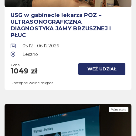
USG w gabinecie lekarza POZ –
ULTRASONOGRAFICZNA
DIAGNOSTYKA JAMY BRZUSZNEJ I
PŁUC
05.12 - 06.12.2026
Leszno
Cena
WEŹ UDZIAŁ
1049 zł
Dostępne wolne miejsca
Warsztaty