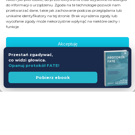
do informacji o urządzeniu. Zgoda na te technologie pozwoli nam
przetwarzać dane, takie jak zachowanie podczas przeglądania lub
unikalne identyfikatory na tej stronie. Brak wyrażenia zgody lub
wycofanie zgody może niekorzystnie wpłynąć na niektóre cechy i
funkcje.
Akceptuję
×
Przestań zgadywać,
Odmów
co widzi głowica.
Opanuj protokół FATE!
Zobacz preferencje
Wesprzyj
Pobierz ebook
fundację
Polityka prywatności
Workshop USG z udziałem Pacjentów
— jednodniowy kurs intensywny