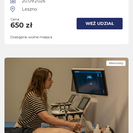
20.09.2026
Leszno
Cena
WEŹ UDZIAŁ
650 zł
Dostępne wolne miejsca
Warsztaty