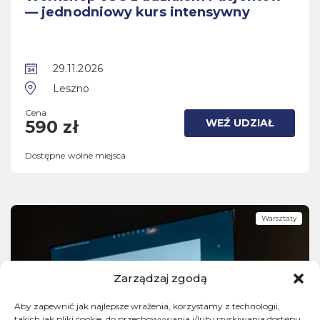
— jednodniowy kurs intensywny
29.11.2026
Leszno
Cena
WEŹ UDZIAŁ
590 zł
Dostępne wolne miejsca
Warsztaty
Zarządzaj zgodą
Aby zapewnić jak najlepsze wrażenia, korzystamy z technologii,
takich jak pliki cookie, do przechowywania i/lub uzyskiwania dostępu