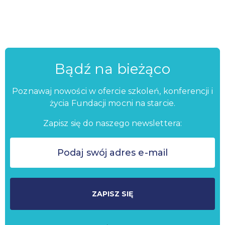
Bądź na bieżąco
Poznawaj nowości w ofercie szkoleń, konferencji i
życia Fundacji mocni na starcie.
Zapisz się do naszego newslettera:
ZAPISZ SIĘ