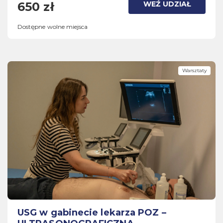
WEŹ UDZIAŁ
650 zł
Dostępne wolne miejsca
Warsztaty
USG w gabinecie lekarza POZ –