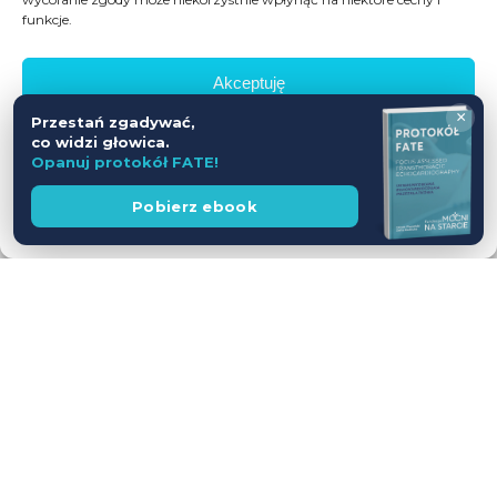
funkcje.
Akceptuję
×
Przestań zgadywać,
Odmów
co widzi głowica.
Opanuj protokół FATE!
Zobacz preferencje
Wesprzyj
Pobierz ebook
fundację
Polityka prywatności
Workshop USG z udziałem Pacjentów
— jednodniowy kurs intensywny
28.11.2026
Leszno