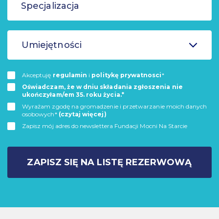
Umiejętności
Akceptuję
regulamin
i
politykę prywatnosci
*
Oświadczam, że w dniu składania zgłoszenia nie
ukończyłam/em 35. roku życia.*
Wyrażam zgodę na gromadzenie i przetwarzanie moich danych
osobowych*
(czytaj więcej)
Zapisz mój adres do newslettera Fundacji Mocni Na Starcie
ZAPISZ SIĘ NA LISTĘ REZERWOWĄ