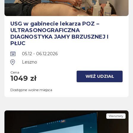
USG w gabinecie lekarza POZ –
ULTRASONOGRAFICZNA
DIAGNOSTYKA JAMY BRZUSZNEJ I
PŁUC
05.12 - 06.12.2026
Leszno
Cena
WEŹ UDZIAŁ
1049 zł
Dostępne wolne miejsca
Warsztaty