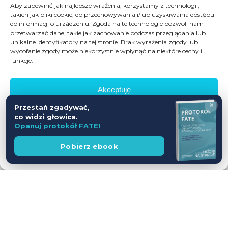
Aby zapewnić jak najlepsze wrażenia, korzystamy z technologii,
takich jak pliki cookie, do przechowywania i/lub uzyskiwania dostępu
do informacji o urządzeniu. Zgoda na te technologie pozwoli nam
przetwarzać dane, takie jak zachowanie podczas przeglądania lub
unikalne identyfikatory na tej stronie. Brak wyrażenia zgody lub
wycofanie zgody może niekorzystnie wpłynąć na niektóre cechy i
funkcje.
Akceptuję
×
Przestań zgadywać,
Odmów
co widzi głowica.
Opanuj protokół FATE!
Zobacz preferencje
Wesprzyj
Pobierz ebook
fundację
Polityka prywatności
Workshop USG z udziałem Pacjentów
— jednodniowy kurs intensywny