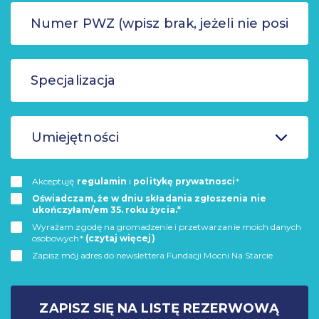
Umiejętności
Akceptuję
regulamin
i
politykę prywatnosci
*
Oświadczam, że w dniu składania zgłoszenia nie
ukończyłam/em 35. roku życia.*
Wyrażam zgodę na gromadzenie i przetwarzanie moich danych
osobowych*
(czytaj więcej)
Zapisz mój adres do newslettera Fundacji Mocni Na Starcie
ZAPISZ SIĘ NA LISTĘ REZERWOWĄ