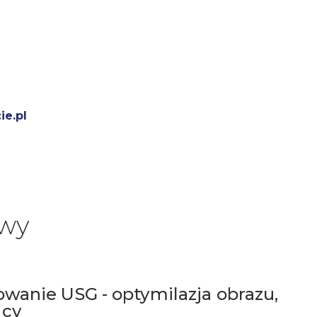
ie.pl
awy
wanie USG - optymilazja obrazu,
acy