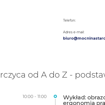
Telefon:
Adres e-mail:
biuro@mocninastarc
rczyca od A do Z - podst
10:00 - 11:00
Wykład: obrazo
ergonomia pr