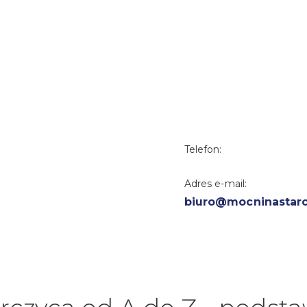
Telefon:
Adres e-mail:
biuro@mocninastarc