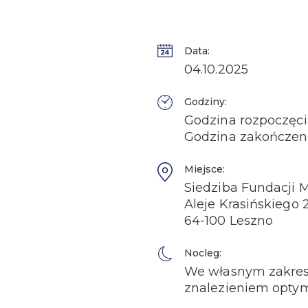
Data:
04.10.2025
Godziny:
Godzina rozpoczęcia
Godzina zakończeni
Miejsce:
Siedziba Fundacji M
Aleje Krasińskiego 
64-100 Leszno
Nocleg:
We własnym zakresi
znalezieniem optyma