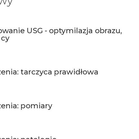
awy
wanie USG - optymilazja obrazu,
acy
enia: tarczyca prawidłowa
zenia: pomiary