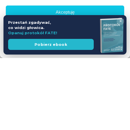
Akceptuję
×
Przestań zgadywać,
Odmów
co widzi głowica.
Opanuj protokół FATE!
Zobacz preferencje
Wesprzyj
Pobierz ebook
fundację
Polityka prywatności
Workshop USG z udziałem Pacjentów
— jednodniowy kurs intensywny
28.11.2026
Leszno
Cena