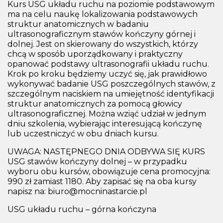
Kurs USG układu ruchu na poziomie podstawowym
ma na celu naukę lokalizowania podstawowych
struktur anatomicznych w badaniu
ultrasonograficznym stawów kończyny górnej i
dolnej. Jest on skierowany do wszystkich, którzy
chcą w sposób uporządkowany i praktyczny
opanować podstawy ultrasonografii układu ruchu.
Krok po kroku będziemy uczyć się, jak prawidłowo
wykonywać badanie USG poszczególnych stawów, z
szczególnym naciskiem na umiejętność identyfikacji
struktur anatomicznych za pomocą głowicy
ultrasonograficznej. Można wziąć udział w jednym
dniu szkolenia, wybierając interesującą kończynę
lub uczestniczyć w obu dniach kursu.
UWAGA: NASTĘPNEGO DNIA ODBYWA SIĘ KURS
USG stawów kończyny dolnej – w przypadku
wyboru obu kursów, obowiązuje cena promocyjna:
990 zł zamiast 1180. Aby zapisać się na oba kursy
napisz na: biuro@mocninastarcie.pl
USG układu ruchu – górna kończyna