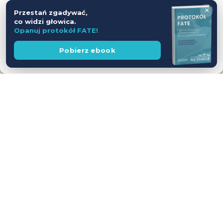
×
Przestań zgadywać,
Odmów
co widzi głowica.
Opanuj protokół FATE!
Zobacz preferencje
Wesprzyj
Pobierz ebook
fundację
Polityka prywatności
Workshop USG z udziałem Pacjentów
— jednodniowy kurs intensywny
28.11.2026
Leszno
Cena
WEŹ UDZIAŁ
590 zł