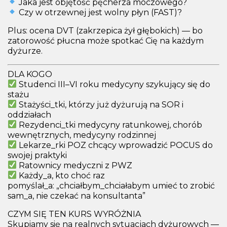
Jaka jest objętość pęcherza moczowego?
Czy w otrzewnej jest wolny płyn (FAST)?
Plus:
ocena DVT
(zakrzepica żył głębokich) — bo
zatorowość płucna może spotkać Cię na każdym
dyżurze.
DLA KOGO
Studenci III–VI roku medycyny szykujący się do
stażu
Stażyści_tki, którzy już dyżurują na SOR i
oddziałach
Rezydenci_tki medycyny ratunkowej, chorób
wewnętrznych, medycyny rodzinnej
Lekarze_rki POZ chcący wprowadzić POCUS do
swojej praktyki
Ratownicy medyczni z PWZ
Każdy_a, kto choć raz
pomyślał_a:
„chciałbym_chciałabym umieć to zrobić
sam_a, nie czekać na konsultanta”
CZYM SIĘ TEN KURS WYRÓŻNIA
Skupiamy się na realnych sytuacjach dyżurowych
—