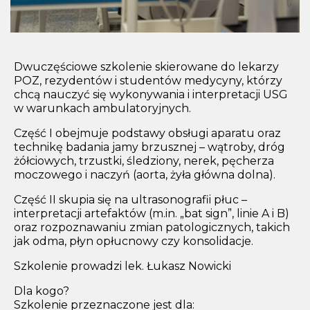
Dwuczęściowe szkolenie skierowane do lekarzy
POZ, rezydentów i studentów medycyny, którzy
chcą nauczyć się wykonywania i interpretacji USG
w warunkach ambulatoryjnych.
Część I obejmuje podstawy obsługi aparatu oraz
technikę badania jamy brzusznej – wątroby, dróg
żółciowych, trzustki, śledziony, nerek, pęcherza
moczowego i naczyń (aorta, żyła główna dolna).
Część II skupia się na ultrasonografii płuc –
interpretacji artefaktów (m.in. „bat sign”, linie A i B)
oraz rozpoznawaniu zmian patologicznych, takich
jak odma, płyn opłucnowy czy konsolidacje.
Szkolenie prowadzi lek. Łukasz Nowicki
Dla kogo?
Szkolenie przeznaczone jest dla: