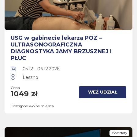
USG w gabinecie lekarza POZ –
ULTRASONOGRAFICZNA
DIAGNOSTYKA JAMY BRZUSZNEJ I
PŁUC
05.12 - 06.12.2026
Leszno
Cena
WEŹ UDZIAŁ
1049 zł
Dostępne wolne miejsca
Warsztaty