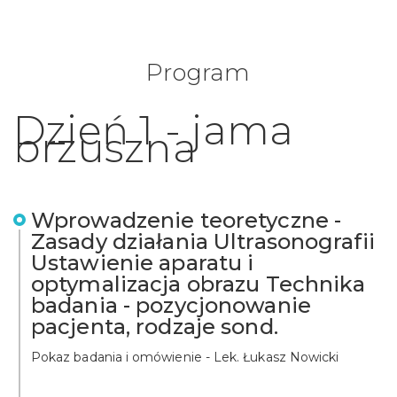
Program
Dzień 1 - jama
brzuszna
Wprowadzenie teoretyczne -
Zasady działania Ultrasonografii
Ustawienie aparatu i
optymalizacja obrazu Technika
badania - pozycjonowanie
pacjenta, rodzaje sond.
Pokaz badania i omówienie - Lek. Łukasz Nowicki