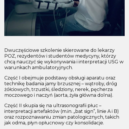
Dwuczęściowe szkolenie skierowane do lekarzy
POZ, rezydentów i studentów medycyny, którzy
chcą nauczyć się wykonywania i interpretacji USG w
warunkach ambulatoryjnych.
Część I obejmuje podstawy obsługi aparatu oraz
technikę badania jamy brzusznej – wątroby, dróg
żółciowych, trzustki, śledziony, nerek, pęcherza
moczowego i naczyń (aorta, żyła główna dolna).
Część II skupia się na ultrasonografii płuc –
interpretacji artefaktów (m.in. „bat sign”, linie A i B)
oraz rozpoznawaniu zmian patologicznych, takich
jak odma, płyn opłucnowy czy konsolidacje.