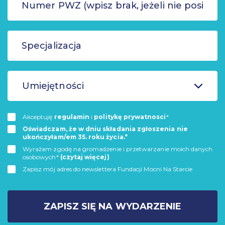
Umiejętności
Akceptuję
regulamin
i
politykę prywatnosci
*
Oświadczam, że w dniu składania zgłoszenia nie
ukończyłam/em 35. roku życia.*
Wyrażam zgodę na gromadzenie i przetwarzanie moich danych
osobowych*
(czytaj więcej)
Zapisz mój adres do newslettera Fundacji Mocni Na Starcie
ZAPISZ SIĘ NA WYDARZENIE