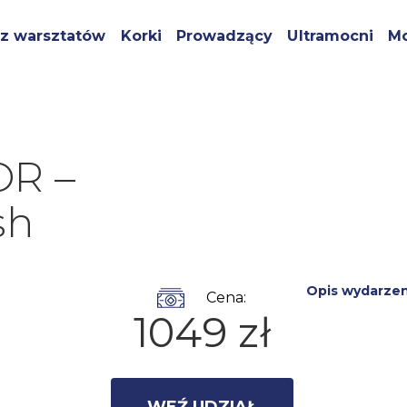
z warsztatów
Korki
Prowadzący
Ultramocni
Mo
OR –
sh
Opis wydarzen
Cena:
1049 zł