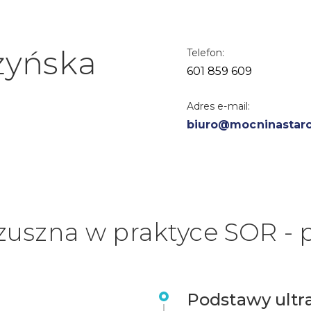
żyńska
Telefon:
601 859 609
Adres e-mail:
biuro@mocninastarc
zuszna w praktyce SOR - 
Podstawy ultra