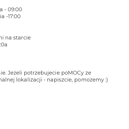
a - 09:00
a -17:00
i na starcie
20a
e. Jeżeli potrzebujecie poMOCy ze
lnej lokalizacji - napiszcie, pomożemy :)