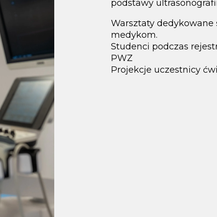
podstawy ultrasonografii
Warsztaty dedykowane
medykom.
Studenci podczas rejestr
PWZ
Projekcje uczestnicy ćw