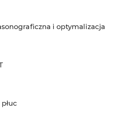
sonograficzna i optymalizacja
T
 płuc