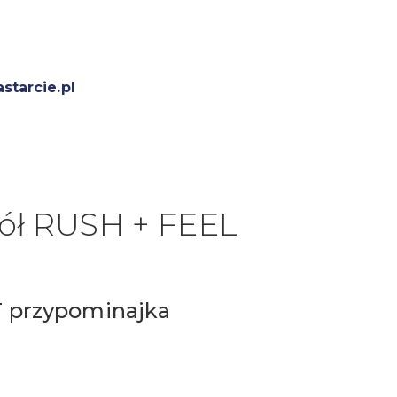
tarcie.pl
kół RUSH + FEEL
 przypominajka