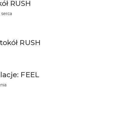
kół RUSH
 serca
otokół RUSH
lacje: FEEL
nia