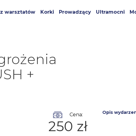
z warsztatów
Korki
Prowadzący
Ultramocni
Mo
grożenia
USH +
Opis wydarzen
Cena:
250 zł