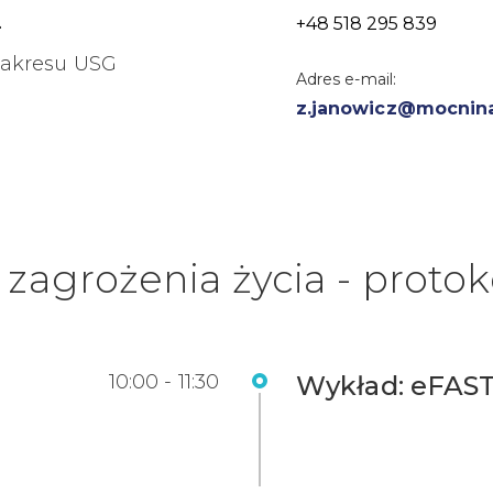
z
+48 518 295 839
zakresu USG
Adres e-mail:
z.janowicz@mocninas
zagrożenia życia - proto
10:00 - 11:30
Wykład: eFAST