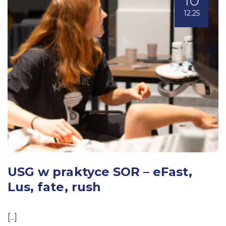
10
12.25
USG w praktyce SOR – eFast,
Lus, fate, rush
[...]