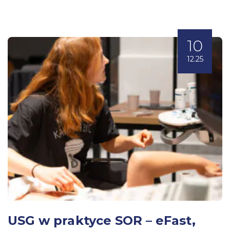
10
12.25
USG w praktyce SOR – eFast,