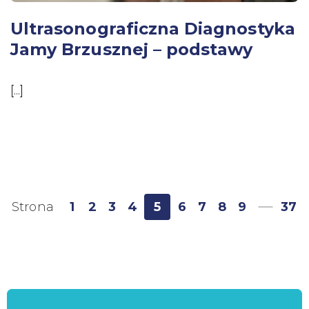
Ultrasonograficzna Diagnostyka
Jamy Brzusznej – podstawy
[...]
Strona
1
2
3
4
5
6
7
8
9
…
37