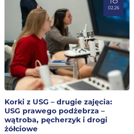
18
02.26
Korki z USG – drugie zajęcia:
USG prawego podżebrza –
wątroba, pęcherzyk i drogi
żółciowe