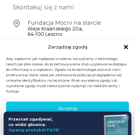
Skontakuj się z nami
Fundacja Mocni na starcie
Aleje Krasińskiego 20a,
64-100 Leszno
Zarządzaj zgodą
601698402
biuro@mocninastarcie.pl
Aby zapewnić jak najlepsze wrażenia, korzystamy z technologii,
takich jak pliki cookie, do przechowywania i/lub uzyskiwania dostępu
do informacji o urządzeniu. Zgoda na te technologie pozwoli nam
przetwarzać dane, takie jak zachowanie podczas przeglądania lub
unikalne identyfikatory na tej stronie. Brak wyrażenia zgody lub
wycofanie zgody może niekorzystnie wpłynąć na niektóre cechy i
funkcje.
Akceptuję
© Fundacja Mocni Na Starcie
×
Przestań zgadywać,
Wszelkie prawa zastrzeżone
Odmów
co widzi głowica.
Opanuj protokół FATE!