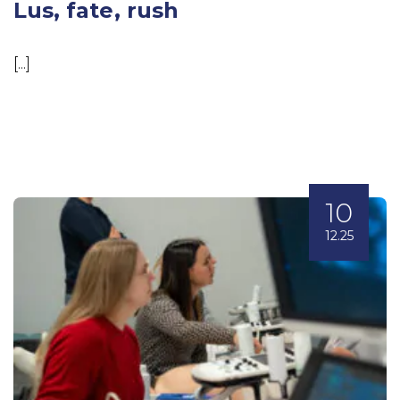
Lus, fate, rush
[...]
10
12.25